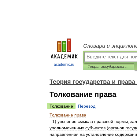
Словари и энциклоп
academic.ru
Теория государства и права в схемах и определениях
Теория государства и права
Толкование права
Толкование
Перевод
Толкование
права
-
1
)
уяснение
смысла
правовой
нормы
,
за
уполномоченных
субъектов
(
органов
госуд
направленная
на
установление
содержани