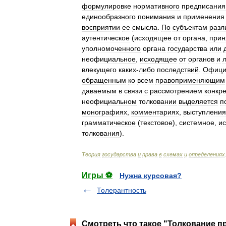
формулировке
нормативного
предписания
единообразного
понимания
и
применения
восприятии
ее
смысла
.
По
субъектам
разл
аутентическое
(
исходящее
от
органа
,
прин
уполномоченного
органа
государства
или
неофициальное
,
исходящее
от
органов
и
влекущего
каких
-
либо
последствий
.
Офици
обращенным
ко
всем
правоприменяющим
даваемым
в
связи
с
рассмотрением
конкр
неофициальном
толковании
выделяется
п
монографиях
,
комментариях
,
выступления
грамматическое
(
текстовое
),
системное
,
ис
толкования
).
Теория
государства
и
права
в
схемах
и
определениях
Игры ⚽
Нужна курсовая?
Толерантность
Смотреть что такое "Толкование пр