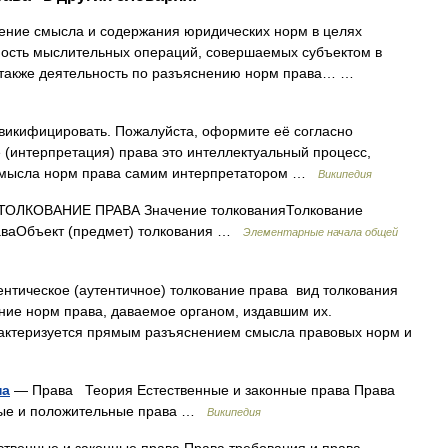
ение смысла и содержания юридических норм в целях
ность мыслительных операций, совершаемых субъектом в
а также деятельность по разъяснению норм права… …
викифицировать. Пожалуйста, оформите её согласно
(интерпретация) права это интеллектуальный процесс,
 смысла норм права самим интерпретатором …
Википедия
ТОЛКОВАНИЕ ПРАВА Значение толкованияТолкование
аваОбъект (предмет) толкования …
Элементарные начала общей
нтическое (аутентичное) толкование права вид толкования
ние норм права, даваемое органом, издавшим их.
рактеризуется прямым разъяснением смысла правовых норм и
на
— Права Теория Естественные и законные права Права
ные и положительные права …
Википедия