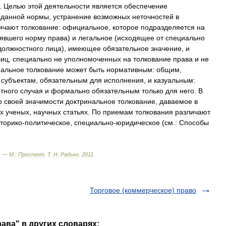
.
Целью
этой
деятельности
является
обеспечение
данной
нормы
,
устранение
возможных
неточностей
в
ичают
толкование:
официальное
,
которое
подразделяется
на
явшего
норму
права
)
и
легальное
(
исходящее
от
специально
должностного
лица
),
имеющее
обязательное
значение
,
и
лиц
,
специально
не
уполномоченных
на
толкование
права
и
не
альное
толкование
может
быть
нормативным:
общим
,
субъектам
,
обязательным
для
исполнения
,
и
казуальным:
етного
случая
и
формально
обязательным
только
для
него
.
В
о
своей
значимости
доктринальное
толкование
,
даваемое
в
х
ученых
,
научных
статьях
.
По
приемам
толкования
различают
торико
-
политическое
,
специально
-
юридическое
(
см
.
:
Способы
. —
М
.
:
Проспект
.
Т
.
Н
.
Радько
.
2011
.
Торговое (коммерческое) право
ава" в других словарях: