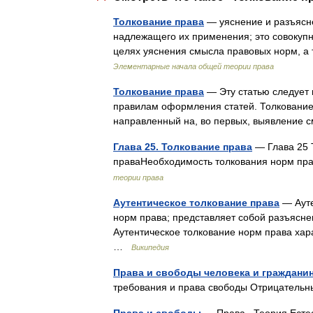
Толкование права
— уяснение и разъясн
надлежащего их применения; это совокуп
целях уяснения смысла правовых норм, 
Элементарные начала общей теории права
Толкование права
— Эту статью следует 
правилам оформления статей. Толкование 
направленный на, во первых, выявление
Глава 25. Толкование права
— Глава 25 
праваНеобходимость толкования норм пр
теории права
Аутентическое толкование права
— Ауте
норм права; представляет собой разъясне
Аутентическое толкование норм права ха
…
Википедия
Права и свободы человека и граждани
требования и права свободы Отрицатель