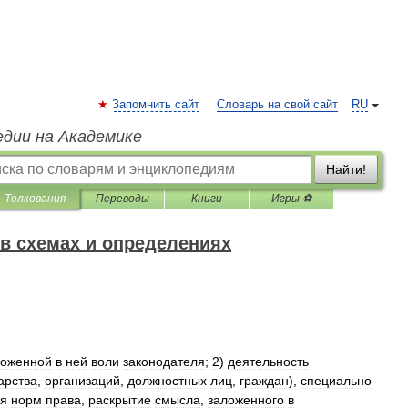
Запомнить сайт
Словарь на свой сайт
RU
едии на Академике
Найти!
Толкования
Переводы
Книги
Игры ⚽
 в схемах и определениях
ложенной
в
ней
воли
законодателя
;
2
)
деятельность
арства
,
организаций
,
должностных
лиц
,
граждан
),
специально
я
норм
права
,
раскрытие
смысла
,
заложенного
в